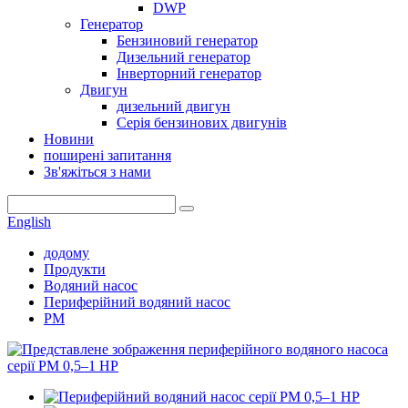
DWP
Генератор
Бензиновий генератор
Дизельний генератор
Інверторний генератор
Двигун
дизельний двигун
Серія бензинових двигунів
Новини
поширені запитання
Зв'яжіться з нами
English
додому
Продукти
Водяний насос
Периферійний водяний насос
PM