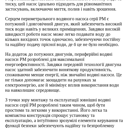
тиску, цей насос ідеально підходить для різноманітних
застосувань, включаючи миття, полив і навіть зрошення.
Серцем периметрального водяного насоса серії PM є
потужний і довговічний двигун, який забезпечить високий
тиск води навіть у великих приміщеннях. Завдяки високій
швидкості роботи насос може легко подавати воду до
кількох вихідних точок одночасно, забезпечуючи постійну
та надійну подачу прісної води, де б це не було необхідно.
На додаток до потужних двигунів, периферійні водяні
насоси PM розроблені для максимальної
енергоефективності. Завдяки передовій технології двигуна
насос здатний забезпечити виняткову продуктивність,
споживаючи менше енергії, ніж звичайні водяні насоси. Це
не тільки допомагає заощадити на рахунках за
електроенергію, але й мінімізує вплив використання води
на навколишнє середовище.
З точки зору монтажу та експлуатації зовнішні водяні
насоси серії PM розроблені таким чином, щоб бути
простими та легкими у використанні. Його легка та
компактна конструкція спрощує установку та
експлуатацію, а інтуїтивно зрозумілі елементи керування та
функції безпеки забезпечують надійну та безпроблемну