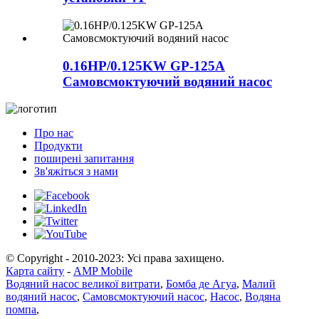
0.16HP/0.125KW GP-125A
Самовсмоктуючий водяний насос
Про нас
Продукти
поширені запитання
Зв'яжіться з нами
© Copyright - 2010-2023: Усі права захищено.
Карта сайту
-
AMP Mobile
Водяний насос великої витрати
,
Бомба де Агуа
,
Малий
водяний насос
,
Самовсмоктуючий насос
,
Насос
,
Водяна
помпа
,