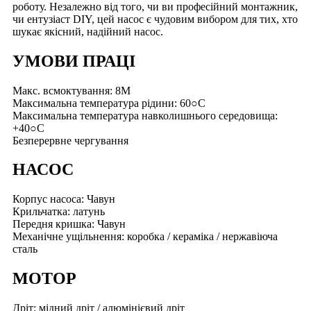
роботу. Незалежно від того, чи ви професійний монтажник,
чи ентузіаст DIY, цей насос є чудовим вибором для тих, хто
шукає якісний, надійний насос.
УМОВИ ПРАЦІ
Макс. всмоктування: 8M
Максимальна температура рідини: 60○C
Максимальна температура навколишнього середовища:
+40○C
Безперервне чергування
НАСОС
Корпус насоса: Чавун
Крильчатка: латунь
Передня кришка: Чавун
Механічне ущільнення: коробка / кераміка / нержавіюча
сталь
МОТОР
Дріт: мідний дріт / алюмінієвий дріт