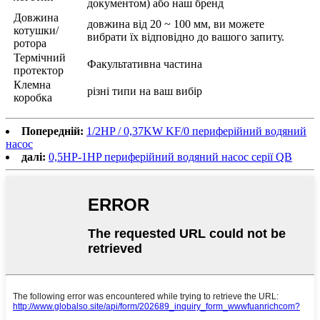
документом) або наш бренд
Довжина
довжина від 20 ~ 100 мм, ви можете
котушки/
вибрати їх відповідно до вашого запиту.
ротора
Термічний
Факультативна частина
протектор
Клемна
різні типи на ваш вибір
коробка
Попередній:
1/2HP / 0,37KW KF/0 периферійний водяний
насос
далі:
0,5HP-1HP периферійний водяний насос серії QB