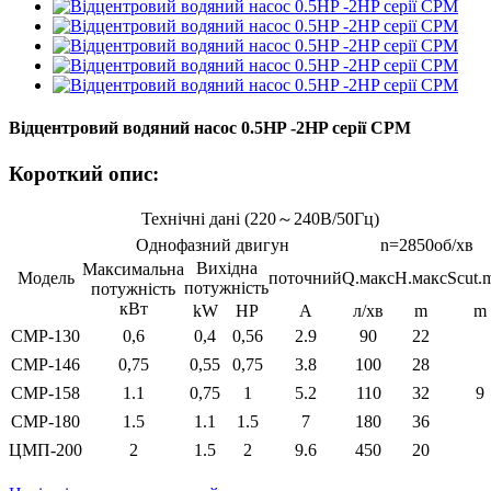
Відцентровий водяний насос 0.5HP -2HP серії CPM
Короткий опис:
Технічні дані (220～240В/50Гц)
Однофазний двигун
n=2850об/хв
Вихідна
Максимальна
Модель
поточний
Q.макс
H.макс
Scut.
потужність
потужність
кВт
kW
HP
A
л/хв
m
m
CMP-130
0,6
0,4
0,56
2.9
90
22
CMP-146
0,75
0,55
0,75
3.8
100
28
CMP-158
1.1
0,75
1
5.2
110
32
9
CMP-180
1.5
1.1
1.5
7
180
36
ЦМП-200
2
1.5
2
9.6
450
20