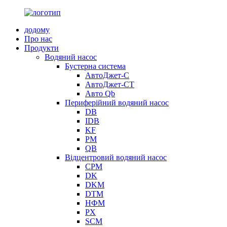
додому
Про нас
Продукти
Водяний насос
Бустерна система
АвтоДжет-С
АвтоДжет-СТ
Авто Qb
Периферійний водяний насос
DB
IDB
KF
PM
QB
Відцентровий водяний насос
CPM
DK
DKM
DTM
НФМ
PX
SCM