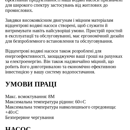
для широкого спектру застосувань від житлових до
промислових.
Завдяки високоякісним двигунам і міцним матеріалам
відцентрові водяні насоси створені, щоб служити й
витримувати навіть найсуворіші умови. Пристрій простий
в експлуатації та обслуговуванні, має ергономічний дизайн
для безпроблемного встановлення та обслуговування.
Відцентрові водяні насоси також розроблені для
енергоефективності, заощаджуючи ваші гроші на рахунках
за електроенергію. Він також надзвичайно міцний, що
робить його довготривалою та економічно ефективною
інвестицією у вашу систему водопостачання.
УМОВИ ПРАЦІ
Макс. всмоктування: 8M
Максимальна температура рідини: 60○C
Максимальна температура навколишнього середовища:
+40○C
Безперервне чергування
НАСОС