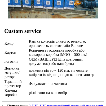
Custom service
Картка кольорів синього, зеленого,
Колір
оранжевого, жовтого або Pantone
Коричнева гофрована коробка або
Картон
кольорова коробка (MOQ = 500 шт.)
OEM (ВАШ БРЕНД із довіреним
логотип
документом) або наш бренд
Довжина
довжина від 30 ~ 120 мм, ви можете
котушки/
вибрати їх відповідно до вашого запиту.
ротора
Термічний
Факультативна частина
протектор
Клемна
різні типи на ваш вибір
коробка
Попередній:
0,5HP-1HP периферійний водяний насос серії