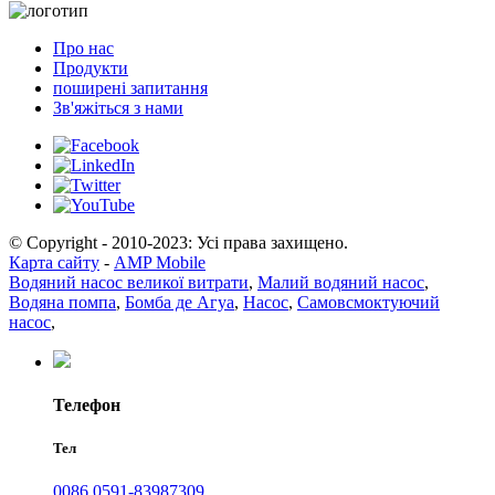
Про нас
Продукти
поширені запитання
Зв'яжіться з нами
© Copyright - 2010-2023: Усі права захищено.
Карта сайту
-
AMP Mobile
Водяний насос великої витрати
,
Малий водяний насос
,
Водяна помпа
,
Бомба де Агуа
,
Насос
,
Самовсмоктуючий
насос
,
Телефон
Тел
0086 0591-83987309