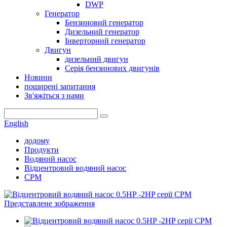
DWP
Генератор
Бензиновий генератор
Дизельний генератор
Інверторний генератор
Двигун
дизельний двигун
Серія бензинових двигунів
Новини
поширені запитання
Зв'яжіться з нами
English
додому
Продукти
Водяний насос
Відцентровий водяний насос
CPM