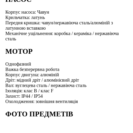
Корпус насоса: Чавун
Крильчатка: латунь
Передня кришка: чавун/нержавіюча сталь/алюміній з
латунною вставкою
Механічне ущільнення: коробка / кераміка / нержавіюча
сталь
МОТОР
Однофазний
Важка безперервна робота
Корпус двигуна: алюміній
Дріт: мідний дріт / алюмінієвий дріт
Вал: вуглецева сталь / нержавіюча сталь
Ізоляція: клас B / клас F
Захист: IP44 / IP54
Охолодження: зовнішня вентиляція
ФОТО ПРЕДМЕТІВ