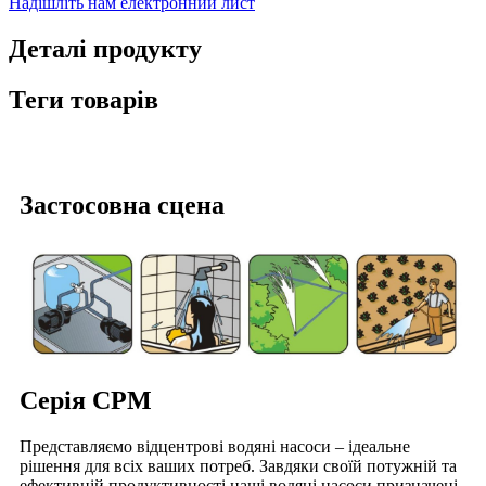
Надішліть нам електронний лист
Деталі продукту
Теги товарів
Застосовна сцена
Серія CPM
Представляємо відцентрові водяні насоси – ідеальне
рішення для всіх ваших потреб. Завдяки своїй потужній та
ефективній продуктивності наші водяні насоси призначені