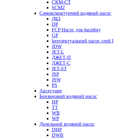
СКМ-СТ
SCM2
Самовсмоктуючий водяний насос
ДБЗ
DP
FCP Насос для басейну
GP
Інтелектуальний насос серії I
JDW
JET-L
ДЖЕТ-П
ДЖЕТ-С
JET-ST
JSP
JSW
PS
Аксесуари
Бензиновий водяний насос
HP
TT
WB
WP
Дизельний водяний насос
DHP
DWB