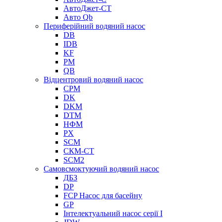
АвтоДжет-СТ
Авто Qb
Периферійний водяний насос
DB
IDB
KF
PM
QB
Відцентровий водяний насос
CPM
DK
DKM
DTM
НФМ
PX
SCM
СКМ-СТ
SCM2
Самовсмоктуючий водяний насос
ДБЗ
DP
FCP Насос для басейну
GP
Інтелектуальний насос серії I