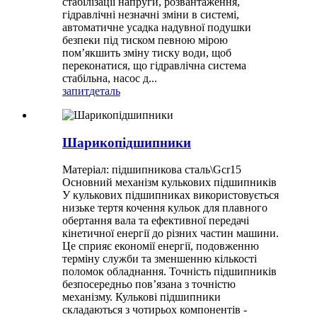
стабілізації напруги, розвантаження,
гідравлічні незначні зміни в системі,
автоматичне усадка надувної подушки
безпеки під тиском певною мірою
пом’якшить зміну тиску води, щоб
переконатися, що гідравлічна система
стабільна, насос д...
запит
деталь
Шарикопідшипники
Матеріал: підшипникова сталь\Gcr15
Основний механізм кулькових підшипників
У кулькових підшипниках використовується
низьке тертя кочення кульок для плавного
обертання вала та ефективної передачі
кінетичної енергії до різних частин машини.
Це сприяє економії енергії, подовженню
терміну служби та зменшенню кількості
поломок обладнання. Точність підшипників
безпосередньо пов’язана з точністю
механізму. Кулькові підшипники
складаються з чотирьох компонентів -