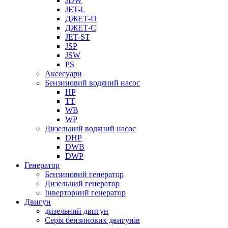
JDW
JET-L
ДЖЕТ-П
ДЖЕТ-С
JET-ST
JSP
JSW
PS
Аксесуари
Бензиновий водяний насос
HP
TT
WB
WP
Дизельний водяний насос
DHP
DWB
DWP
Генератор
Бензиновий генератор
Дизельний генератор
Інверторний генератор
Двигун
дизельний двигун
Серія бензинових двигунів