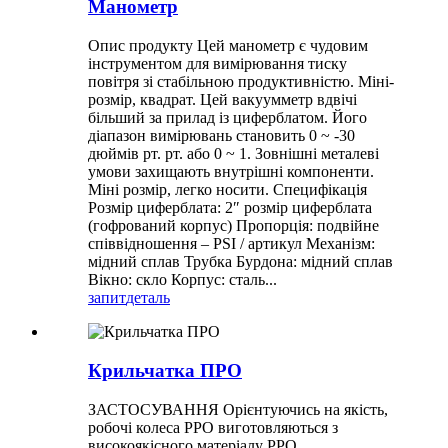
Манометр
Опис продукту Цей манометр є чудовим
інструментом для вимірювання тиску
повітря зі стабільною продуктивністю. Міні-
розмір, квадрат. Цей вакуумметр вдвічі
більший за прилад із циферблатом. Його
діапазон вимірювань становить 0 ~ -30
дюймів рт. рт. або 0 ~ 1. Зовнішні металеві
умови захищають внутрішні компоненти.
Міні розмір, легко носити. Специфікація
Розмір циферблата: 2″ розмір циферблата
(гофрований корпус) Пропорція: подвійне
співвідношення – PSI / артикул Механізм:
мідний сплав Трубка Бурдона: мідний сплав
Вікно: скло Корпус: сталь...
запит
деталь
Крильчатка ПРО
ЗАСТОСУВАННЯ Орієнтуючись на якість,
робочі колеса PPO виготовляються з
високоякісного матеріалу PPO