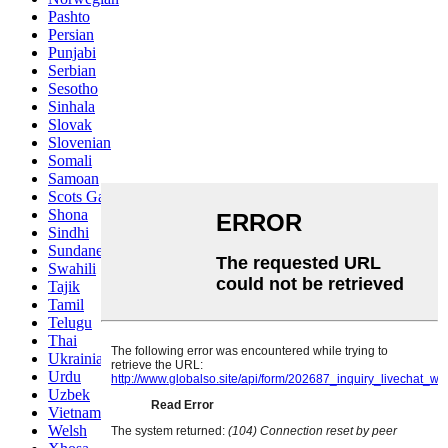
Pashto
Persian
Punjabi
Serbian
Sesotho
Sinhala
Slovak
Slovenian
Somali
Samoan
Scots Gaelic
Shona
Sindhi
Sundanese
Swahili
Tajik
Tamil
Telugu
Thai
Ukrainian
Urdu
Uzbek
Vietnamese
Welsh