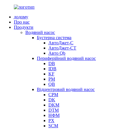
додому
Про нас
Продукти
Водяний насос
Бустерна система
АвтоДжет-С
АвтоДжет-СТ
Авто Qb
Периферійний водяний насос
DB
IDB
KF
PM
QB
Відцентровий водяний насос
CPM
DK
DKM
DTM
НФМ
PX
SCM