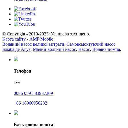
© Copyright - 2010-2023: Усі права захищено.
Карта сайту
-
AMP Mobile
Водяний насос великої витрати
,
Самовсмоктуючий насос
,
Бомба де Агуа
,
Малий водяний насос
,
Насос
,
Водяна помпа
,
Телефон
Тел
0086 0591-83987309
+86 18960950232
Електронна пошта