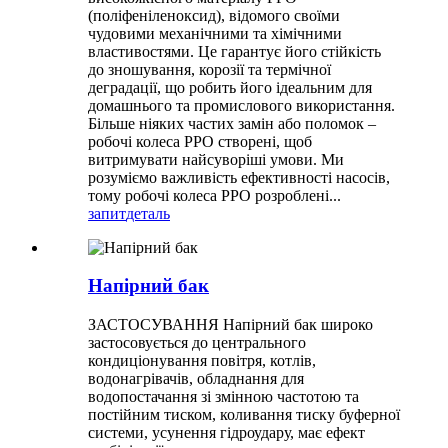
(поліфеніленоксид), відомого своїми
чудовими механічними та хімічними
властивостями. Це гарантує його стійкість
до зношування, корозії та термічної
деградації, що робить його ідеальним для
домашнього та промислового використання.
Більше ніяких частих замін або поломок –
робочі колеса PPO створені, щоб
витримувати найсуворіші умови. Ми
розуміємо важливість ефективності насосів,
тому робочі колеса PPO розроблені...
запит
деталь
Напірний бак
ЗАСТОСУВАННЯ Напірний бак широко
застосовується до центрального
кондиціонування повітря, котлів,
водонагрівачів, обладнання для
водопостачання зі змінною частотою та
постійним тиском, коливання тиску буферної
системи, усунення гідроудару, має ефект