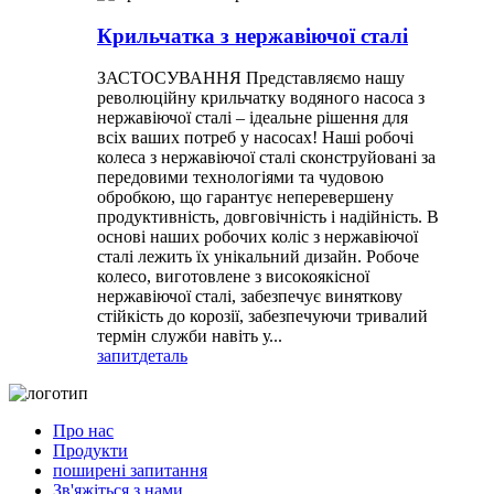
Крильчатка з нержавіючої сталі
ЗАСТОСУВАННЯ Представляємо нашу
революційну крильчатку водяного насоса з
нержавіючої сталі – ідеальне рішення для
всіх ваших потреб у насосах! Наші робочі
колеса з нержавіючої сталі сконструйовані за
передовими технологіями та чудовою
обробкою, що гарантує неперевершену
продуктивність, довговічність і надійність. В
основі наших робочих коліс з нержавіючої
сталі лежить їх унікальний дизайн. Робоче
колесо, виготовлене з високоякісної
нержавіючої сталі, забезпечує виняткову
стійкість до корозії, забезпечуючи тривалий
термін служби навіть у...
запит
деталь
Про нас
Продукти
поширені запитання
Зв'яжіться з нами