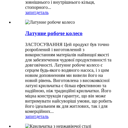
зовнішнього і внутрішнього кільця,
стопорного...
запит
деталь
Латунне робоче колесо
ЗАСТОСУВАННЯ Цей продукт був точно
розроблений і виготовлений з
використанням матеріалів найвищої якості
для забезпечення чудової продуктивності та
довговічності. Латунне робоче колесо є
серцем будь-якого водяного насоса, і з цим
новим доповненням ми вивели його на
новий рівень. Виготовлена ​​з високоякісної
латуні крильчатка є більш ефективною та
надійною, ніж традиційні крильчатки. Його
міцна конструкція гарантує, що він може
витримувати найсуворіші умови, що робить
його ідеальним як для житлових, так і для
комерційних...
запит
деталь