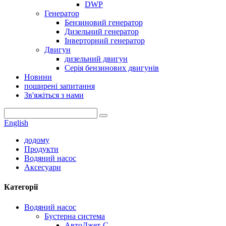
DWP
Генератор
Бензиновий генератор
Дизельний генератор
Інверторний генератор
Двигун
дизельний двигун
Серія бензинових двигунів
Новини
поширені запитання
Зв'яжіться з нами
English
додому
Продукти
Водяний насос
Аксесуари
Категорії
Водяний насос
Бустерна система
АвтоДжет-С