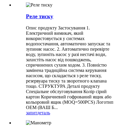
Реле тиску
Опис продукту Застосування 1.
Електричний вимикач, який
використовується у системах
водопостачання, автоматично запускає та
зупиняє насос. 2. Автоматично перевірте
воду, зупиніть насос у разі нестачі води,
захистіть насос від пошкоджень,
спричинених сухим ходом. 3. Повністю
замінена традиційна система керування
насосом, що складається з реле тиску,
резервуара тиску та зворотного клапана
тощо. СТРУКТУРА Деталі продукту
Спеціальне обслуговування Колір сірий
картон Коричневий гофрований ящик або
кольоровий ящик (MOQ=500PCS) Логотип
OEM (ВАШ Б...
запит
деталь