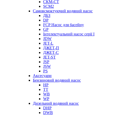
СКМ-СТ
SCM2
Самовсмоктуючий водяний насос
ДБЗ
DP
FCP Насос для басейну
GP
Інтелектуальний насос серії I
JDW
JET-L
ДЖЕТ-П
ДЖЕТ-С
JET-ST
JSP
JSW
PS
Аксесуари
Бензиновий водяний насос
HP
TT
WB
WP
Дизельний водяний насос
DHP
DWB