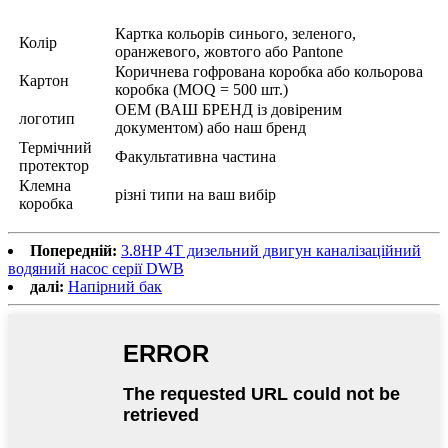
Картка кольорів синього, зеленого,
Колір
оранжевого, жовтого або Pantone
Коричнева гофрована коробка або кольорова
Картон
коробка (MOQ = 500 шт.)
OEM (ВАШ БРЕНД із довіреним
логотип
документом) або наш бренд
Термічний
Факультативна частина
протектор
Клемна
різні типи на ваш вибір
коробка
Попередній:
3.8HP 4T дизельний двигун каналізаційний
водяний насос серії DWB
далі:
Напірний бак