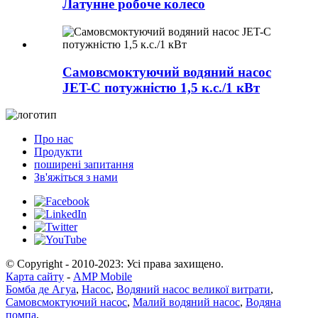
Латунне робоче колесо
Самовсмоктуючий водяний насос
JET-C потужністю 1,5 к.с./1 кВт
Про нас
Продукти
поширені запитання
Зв'яжіться з нами
© Copyright - 2010-2023: Усі права захищено.
Карта сайту
-
AMP Mobile
Бомба де Агуа
,
Насос
,
Водяний насос великої витрати
,
Самовсмоктуючий насос
,
Малий водяний насос
,
Водяна
помпа
,