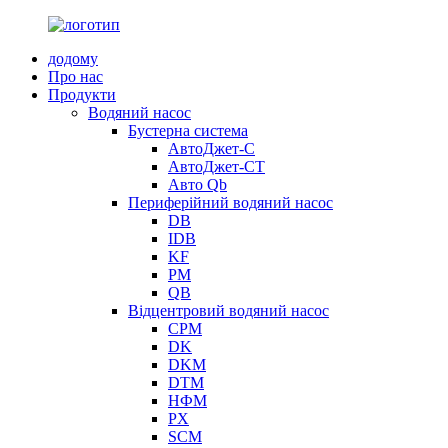
додому
Про нас
Продукти
Водяний насос
Бустерна система
АвтоДжет-С
АвтоДжет-СТ
Авто Qb
Периферійний водяний насос
DB
IDB
KF
PM
QB
Відцентровий водяний насос
CPM
DK
DKM
DTM
НФМ
PX
SCM