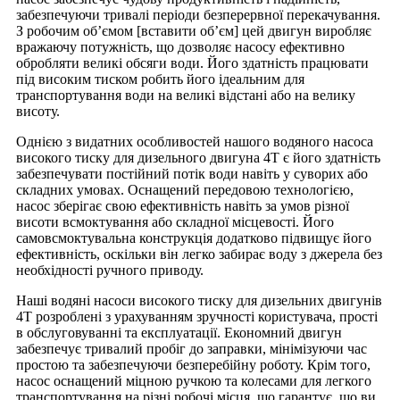
забезпечуючи тривалі періоди безперервної перекачування.
З робочим об’ємом [вставити об’єм] цей двигун виробляє
вражаючу потужність, що дозволяє насосу ефективно
обробляти великі обсяги води. Його здатність працювати
під високим тиском робить його ідеальним для
транспортування води на великі відстані або на велику
висоту.
Однією з видатних особливостей нашого водяного насоса
високого тиску для дизельного двигуна 4T є його здатність
забезпечувати постійний потік води навіть у суворих або
складних умовах. Оснащений передовою технологією,
насос зберігає свою ефективність навіть за умов різної
висоти всмоктування або складної місцевості. Його
самовсмоктувальна конструкція додатково підвищує його
ефективність, оскільки він легко забирає воду з джерела без
необхідності ручного приводу.
Наші водяні насоси високого тиску для дизельних двигунів
4T розроблені з урахуванням зручності користувача, прості
в обслуговуванні та експлуатації. Економний двигун
забезпечує тривалий пробіг до заправки, мінімізуючи час
простою та забезпечуючи безперебійну роботу. Крім того,
насос оснащений міцною ручкою та колесами для легкого
транспортування на різні робочі місця, що гарантує, що ви