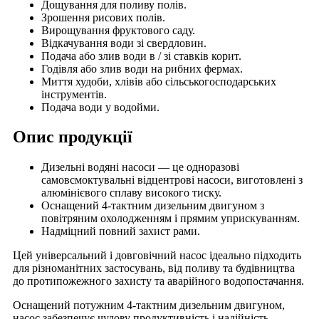
Дощування для поливу полів.
Зрошення рисових полів.
Вирощування фруктового саду.
Відкачування води зі свердловин.
Подача або злив води в / зі ставків корит.
Годівля або злив води на рибних фермах.
Миття худоби, хлівів або сільськогосподарських
інструментів.
Подача води у водойми.
Опис продукції
Дизельні водяні насоси — це одноразові
самовсмоктувальні відцентрові насоси, виготовлені з
алюмінієвого сплаву високого тиску.
Оснащений 4-тактним дизельним двигуном з
повітряним охолодженням і прямим уприскуванням.
Надміцний повний захист рами.
Цей універсальний і довговічний насос ідеально підходить
для різноманітних застосувань, від поливу та будівництва
до протипожежного захисту та аварійного водопостачання.
Оснащений потужним 4-тактним дизельним двигуном,
насос забезпечує чудову продуктивність і надійність,