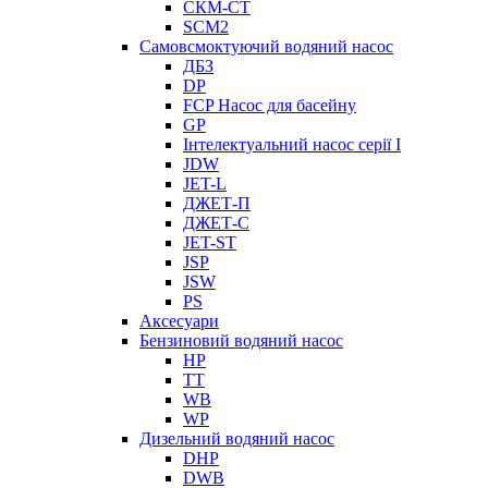
СКМ-СТ
SCM2
Самовсмоктуючий водяний насос
ДБЗ
DP
FCP Насос для басейну
GP
Інтелектуальний насос серії I
JDW
JET-L
ДЖЕТ-П
ДЖЕТ-С
JET-ST
JSP
JSW
PS
Аксесуари
Бензиновий водяний насос
HP
TT
WB
WP
Дизельний водяний насос
DHP
DWB